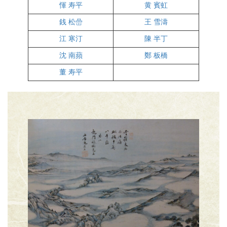
惲 寿平
黄 賓虹
銭 松嵒
王 雪濤
江 寒汀
陳 半丁
沈 南蘋
鄭 板橋
董 寿平