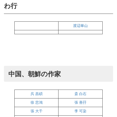
わ行
渡辺崋山
中国、朝鮮の作家
呉 昌碩
斎 白石
徐 悲鴻
張 善孖
張 大千
李 可染