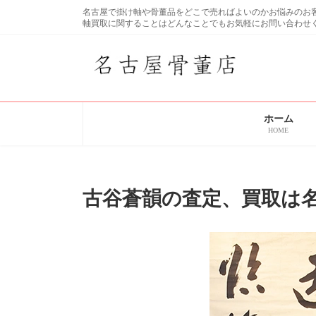
コ
ナ
名古屋で掛け軸や骨董品をどこで売ればよいのかお悩みの
ン
ビ
軸買取に関することはどんなことでもお気軽にお問い合わせ
テ
ゲ
ン
ー
ツ
シ
へ
ョ
ス
ン
キ
に
ホーム
ッ
移
HOME
プ
動
古谷蒼韻の査定、買取は