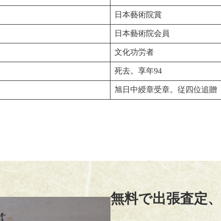
日本藝術院賞
日本藝術院会員
文化功労者
死去。享年94
旭日中綬章受章。従四位追贈
無料で出張査定