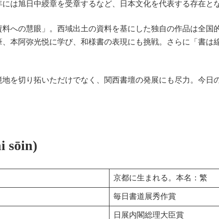
19年には旭日中綬章を受章するなど、日本文化を代表する存在と
資料への慧眼」。西域出土の資料を基にした独自の作品は全国
筆、本阿弥光悦に学び、和様書の表現にも挑戦。さらに「書は
境地を切り拓いただけでなく、関西書壇の発展にも尽力。今日
sōin)
京都に生まれる。本名：繁
毎日書道展秀作賞
日展内閣総理大臣賞