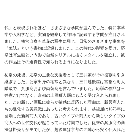
僧正になりました。祐常は自らより十歳年下の応挙を寵愛し、彼
の才能を支えました。
十八世紀前半の知的潮流は、「森羅万象を写しとろうとした時
代」と表現されるほど、さまざまな学問が盛んでした。特に本草
学や人相学など、実物を観察して詳細に記録する学問が注目され
ました。祐常自身も草花の写生に興じ、日常のさまざまな事象を
『萬誌』という書物に記録しました。この時代の影響を受け、応
挙は写生画という形で自然をリアルに描くスタイルを確立し、彼
の作品はその迫真性で知られるようになりました。
祐常の死後、応挙の主要な支援者として三井家がその役割を引き
継ぎました。公家出身の祐常と異なり、三井越後屋は富裕な町人
階級で、呉服商および両替商を営んでいました。応挙の作品は三
井家だけでなく、京都の上層町人層にも広く受け入れられまし
た。この新しい画風に彼らが敏感に反応した理由は、新興商人た
ちの進化する美意識にあったと考えられます。越後屋は1673年に
登場した新興商人であり、古いタイプの商人から新しいタイプの
商人への世代交代が起こっていた時期でした。従来の呉服商の商
法は掛売りが主でしたが、越後屋は京都の西陣から安く仕入れた