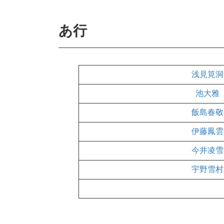
あ行
浅見筧洞
池大雅
飯島春敬
伊藤鳳雲
今井凌雪
宇野雪村