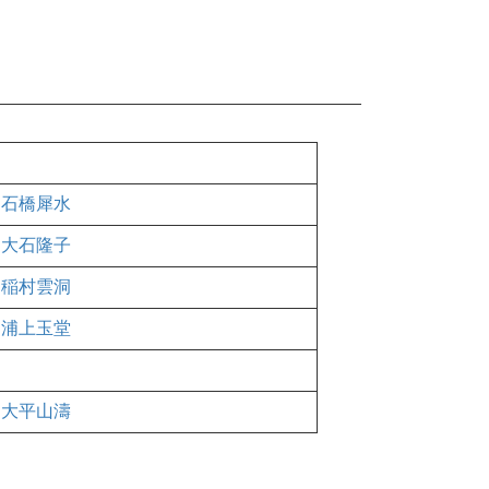
石橋犀水
大石隆子
稲村雲洞
浦上玉堂
大平山濤