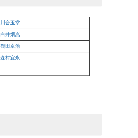
川合玉堂
白井烟嵓
鶴田卓池
森村宜永