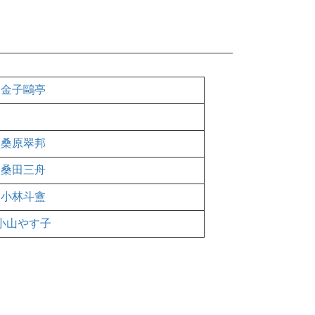
金子鷗亭
桑原翠邦
桑田三舟
小林斗盦
小山やす子