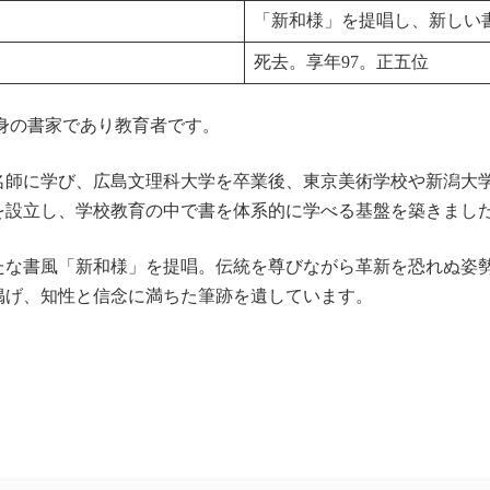
「新和様」を提唱し、新しい
死去。享年97。正五位
身の書家であり教育者です。
名師に学び、広島文理科大学を卒業後、東京美術学校や新潟大
を設立し、学校教育の中で書を体系的に学べる基盤を築きまし
新たな書風「新和様」を提唱。伝統を尊びながら革新を恐れぬ姿
掲げ、知性と信念に満ちた筆跡を遺しています。