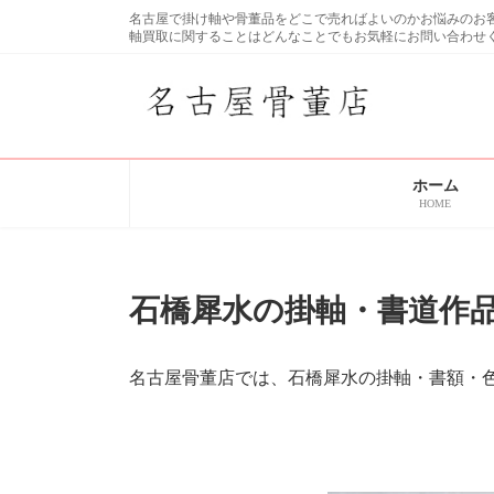
コ
ナ
名古屋で掛け軸や骨董品をどこで売ればよいのかお悩みの
ン
ビ
軸買取に関することはどんなことでもお気軽にお問い合わせ
テ
ゲ
ン
ー
ツ
シ
へ
ョ
ス
ン
キ
に
ホーム
ッ
移
HOME
プ
動
石橋犀水の掛軸・書道作
名古屋骨董店では、石橋犀水の掛軸・書額・