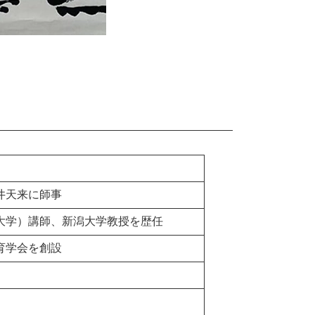
井天来に師事
大学）講師、新潟大学教授を歴任
育学会を創設