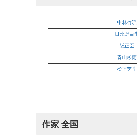
中林竹渓
日比野白
阪正臣
青山杉雨
松下芝堂
作家 全国