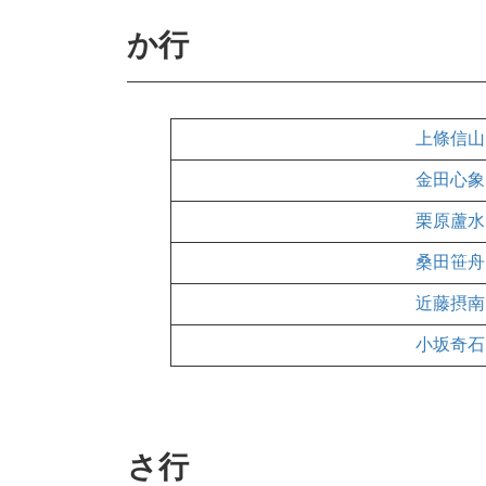
か行
上條信山
金田心象
栗原蘆水
桑田笹舟
近藤摂南
小坂奇石
さ行