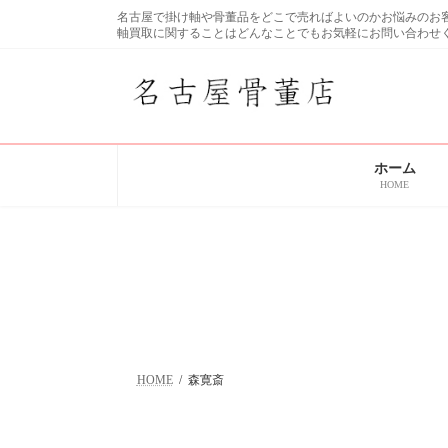
コ
ナ
名古屋で掛け軸や骨董品をどこで売ればよいのかお悩みの
ン
ビ
軸買取に関することはどんなことでもお気軽にお問い合わせ
テ
ゲ
ン
ー
ツ
シ
へ
ョ
ス
ン
キ
に
ホーム
ッ
移
HOME
プ
動
HOME
森寛斎