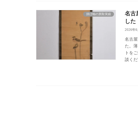
名古
掛け軸の買取実績
した
2026年
名古屋
た。薄
トをご
談くだ