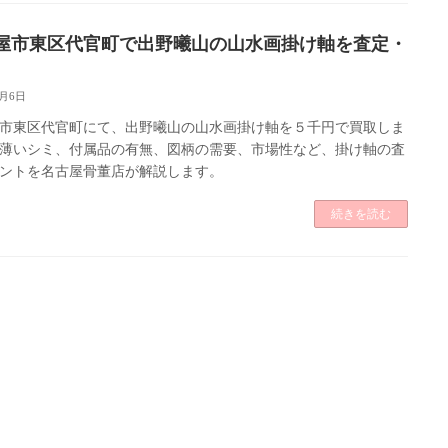
屋市東区代官町で出野曦山の山水画掛け軸を査定・
6月6日
市東区代官町にて、出野曦山の山水画掛け軸を５千円で買取しま
薄いシミ、付属品の有無、図柄の需要、市場性など、掛け軸の査
ントを名古屋骨董店が解説します。
続きを読む