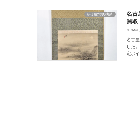
名古
掛け軸の買取実績
買取
2026年
名古屋
した。
定ポイ