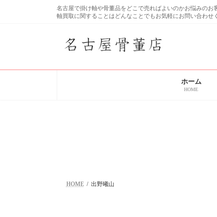
コ
ナ
名古屋で掛け軸や骨董品をどこで売ればよいのかお悩みの
ン
ビ
軸買取に関することはどんなことでもお気軽にお問い合わせ
テ
ゲ
ン
ー
ツ
シ
へ
ョ
ス
ン
キ
に
ホーム
ッ
移
HOME
プ
動
HOME
出野曦山