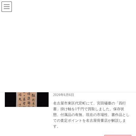
コ
ナ
ン
ビ
テ
ゲ
ン
ー
ツ
シ
へ
ョ
宮田嘯臺
ス
ン
キ
に
ッ
移
プ
動
HOME
宮田嘯臺
宮田嘯臺 四行書の買取実績｜薄いシミの
掛け軸の買取実績
ある掛け軸の査定例
2026年6月6日
名古屋市東区代官町にて、宮田嘯臺の「四行
書」掛け軸を1千円で買取しました。保存状
態、付属品の有無、現在の市場性、書作品とし
ての査定ポイントを名古屋骨董店が解説しま
す。